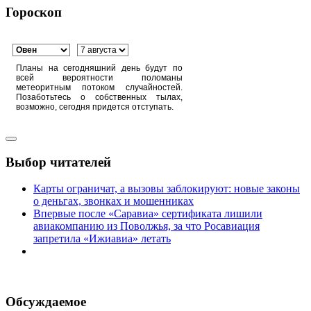
Гороскоп
Планы на сегодняшний день будут по
всей вероятности поломаны
метеоритным потоком случайностей.
Позаботьтесь о собственных тылах,
возможно, сегодня придется отступать.
Выбор читателей
Карты ограничат, а вызовы заблокируют: новые законы
о деньгах, звонках и мошенниках
Впервые после «Саравиа» сертификата лишили
авиакомпанию из Поволжья, за что Росавиация
запретила «Ижиавиа» летать
Обсуждаемое