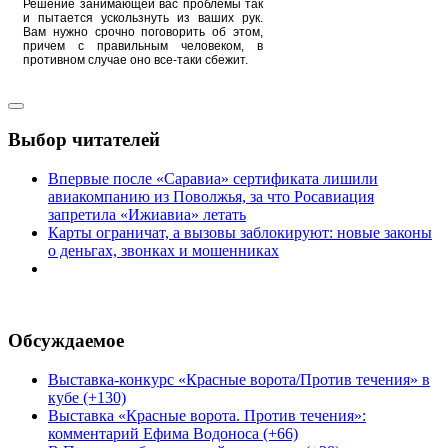
Решение занимающей вас проблемы так
и пытается ускользнуть из ваших рук.
Вам нужно срочно поговорить об этом,
причем с правильным человеком, в
противном случае оно все-таки сбежит.
Выбор читателей
Впервые после «Саравиа» сертификата лишили
авиакомпанию из Поволжья, за что Росавиация
запретила «Ижиавиа» летать
Карты ограничат, а вызовы заблокируют: новые законы
о деньгах, звонках и мошенниках
Обсуждаемое
Выставка-конкурс «Красные ворота/Против течения» в
кубе (+130)
Выставка «Красные ворота. Против течения»:
комментарий Ефима Водоноса (+66)