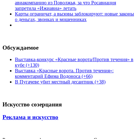
авиакомпанию из Поволжья, за что Росавиация
запретила «Ижиавиа» летать
Карты ограничат, а вызовы заблокируют: новые законы
о деньгах, звонках и мошенниках
Обсуждаемое
Выставка-конкурс «Красные ворота/Против течения» в
кубе (+130)
Выставка «Красные ворота. Против течения»:
комментарий Ефима Водоноса (+66)
В Пугачеве убит местный десантник (+38)
Искусство созерцания
Реклама и искусство