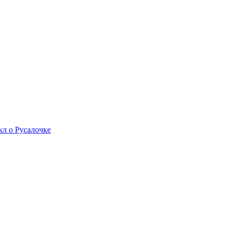
л о Русалочке