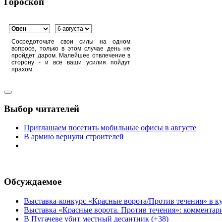
Гороскоп
Сосредоточьте свои силы на одном
вопросе, только в этом случае день не
пройдет даром. Малейшее отвлечение в
сторону - и все ваши усилия пойдут
прахом.
Выбор читателей
Приглашаем посетить мобильные офисы в августе
В армию вернули строителей
Обсуждаемое
Выставка-конкурс «Красные ворота/Против течения» в ку
Выставка «Красные ворота. Против течения»: комментар
В Пугачеве убит местный десантник (+38)