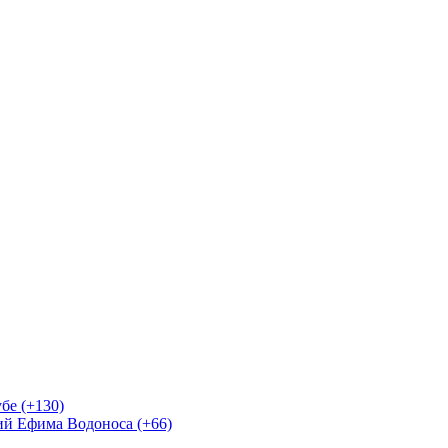
бе (+130)
ий Ефима Водоноса (+66)