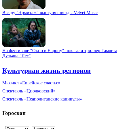
В саду "Эрмитаж" выступят звезды Velvet Music
На фестивале "Окно в Европу" показали триллер Гамлета
Дульяна "Лес"
Культурная жизнь регионов
Мюзикл «Еврейское счастье»
Спектакль «Циолковский»
Спектакль «Неаполитанские каникулы»
Гороскоп