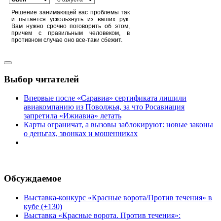
Решение занимающей вас проблемы так
и пытается ускользнуть из ваших рук.
Вам нужно срочно поговорить об этом,
причем с правильным человеком, в
противном случае оно все-таки сбежит.
Выбор читателей
Впервые после «Саравиа» сертификата лишили
авиакомпанию из Поволжья, за что Росавиация
запретила «Ижиавиа» летать
Карты ограничат, а вызовы заблокируют: новые законы
о деньгах, звонках и мошенниках
Обсуждаемое
Выставка-конкурс «Красные ворота/Против течения» в
кубе (+130)
Выставка «Красные ворота. Против течения»: