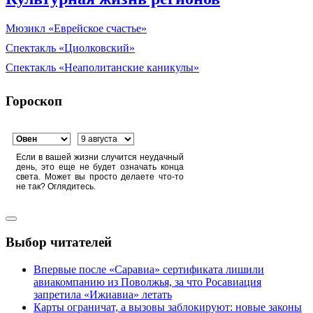
Мюзикл «Еврейское счастье»
Спектакль «Циолковский»
Спектакль «Неаполитанские каникулы»
Гороскоп
Если в вашей жизни случится неудачный
день, это еще не будет означать конца
света. Может вы просто делаете что-то
не так? Оглядитесь.
Выбор читателей
Впервые после «Саравиа» сертификата лишили
авиакомпанию из Поволжья, за что Росавиация
запретила «Ижиавиа» летать
Карты ограничат, а вызовы заблокируют: новые законы