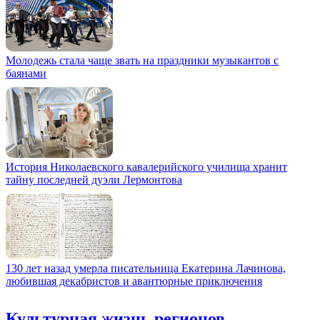
Молодежь стала чаще звать на праздники музыкантов с
баянами
История Николаевского кавалерийского училища хранит
тайну последней дуэли Лермонтова
130 лет назад умерла писательница Екатерина Лачинова,
любившая декабристов и авантюрные приключения
Культурная жизнь регионов