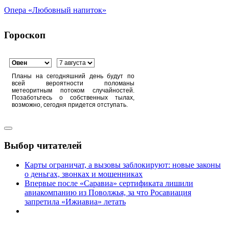
Опера «Любовный напиток»
Гороскоп
Планы на сегодняшний день будут по
всей вероятности поломаны
метеоритным потоком случайностей.
Позаботьтесь о собственных тылах,
возможно, сегодня придется отступать.
Выбор читателей
Карты ограничат, а вызовы заблокируют: новые законы
о деньгах, звонках и мошенниках
Впервые после «Саравиа» сертификата лишили
авиакомпанию из Поволжья, за что Росавиация
запретила «Ижиавиа» летать