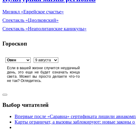
Мюзикл «Еврейское счастье»
Спектакль «Циолковский»
Спектакль «Неаполитанские каникулы»
Гороскоп
Если в вашей жизни случится неудачный
день, это еще не будет означать конца
света. Может вы просто делаете что-то
не так? Оглядитесь.
Выбор читателей
Впервые после «Саравиа» сертификата лишили авиакомпа
Карты ограничат, а вызовы заблокируют: новые законы о