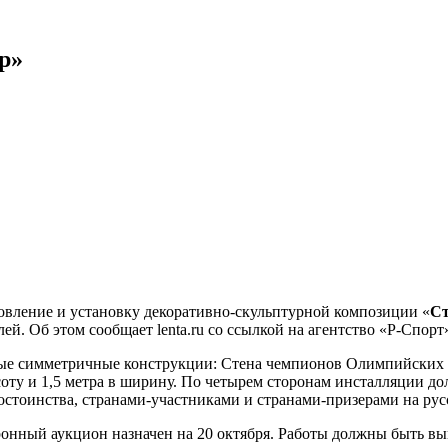
р»
овление и установку декоративно-скульптурной композиции «
Ст
блей. Об этом сообщает
lenta.ru
со ссылкой на
агентство «Р-Спорт
ные симметричные конструкции: Стена чемпионов Олимпийских 
соту и 1,5 метра в ширину. По четырем сторонам инсталляции д
стоинства, странами-участниками и странами-призерами на русс
тронный аукцион назначен на 20 октября. Работы должны быть вы