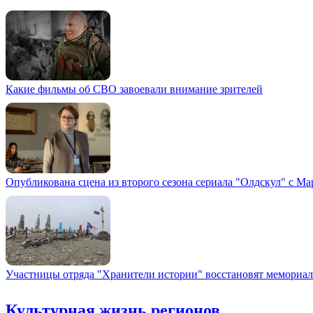
Какие фильмы об СВО завоевали внимание зрителей
Опубликована сцена из второго сезона сериала "Олдскул" с М
Участницы отряда "Хранители истории" восстановят мемориа
Культурная жизнь регионов