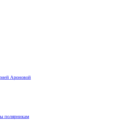
арией Ароновой
лы полярникам