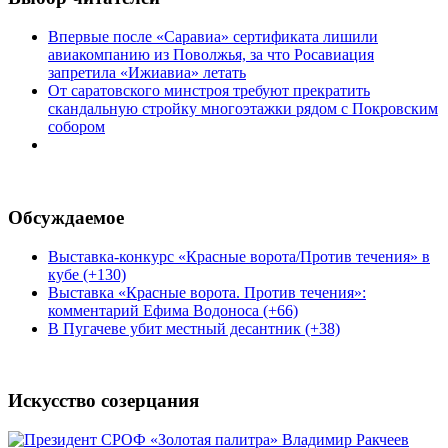
Впервые после «Саравиа» сертификата лишили
авиакомпанию из Поволжья, за что Росавиация
запретила «Ижиавиа» летать
От саратовского минстроя требуют прекратить
скандальную стройку многоэтажки рядом с Покровским
собором
Обсуждаемое
Выставка-конкурс «Красные ворота/Против течения» в
кубе (+130)
Выставка «Красные ворота. Против течения»:
комментарий Ефима Водоноса (+66)
В Пугачеве убит местный десантник (+38)
Искусство созерцания