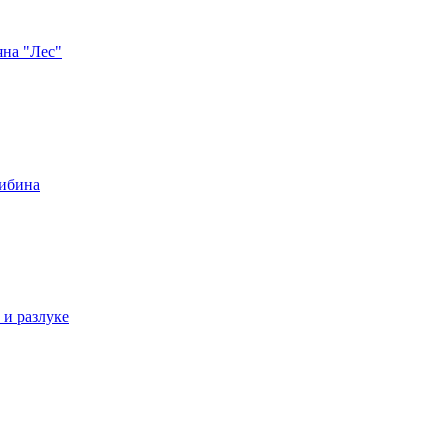
яна "Лес"
либина
 и разлуке