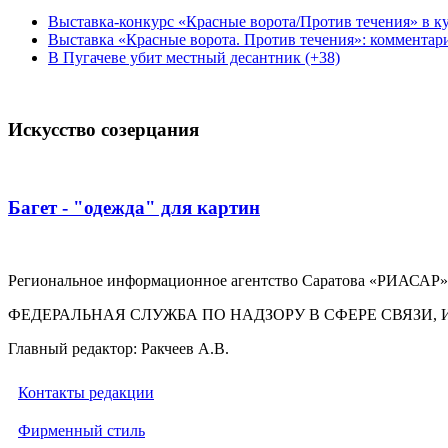
Выставка-конкурс «Красные ворота/Против течения» в ку
Выставка «Красные ворота. Против течения»: комментар
В Пугачеве убит местный десантник (+38)
Искусство созерцания
Багет - "одежда" для картин
Региональное информационное агентство Саратова «РИАСАР».
ФЕДЕРАЛЬНАЯ СЛУЖБА ПО НАДЗОРУ В СФЕРЕ СВЯЗ
Главный редактор: Ракчеев А.В.
Контакты редакции
Фирменный стиль