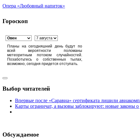
Опера «Любовный напиток»
Гороскоп
Планы на сегодняшний день будут по
всей вероятности поломаны
метеоритным потоком случайностей.
Позаботьтесь о собственных тылах,
возможно, сегодня придется отступать.
Выбор читателей
Впервые после «Саравиа» сертификата лишили авиакомпа
Карты ограничат, а вызовы заблокируют: новые законы о
Обсуждаемое