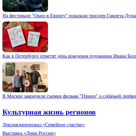
На фестивале "Окно в Европу" показали триллер Гамлета Дуль
Как в Петербурге отметят день рождения художника Ивана Би
В Москве закончили съемки фильма "Принц" о собачьей любви
Культурная жизнь регионов
Лекция-кинопоказ «Семейное счастие»
Выставка «Лики России»