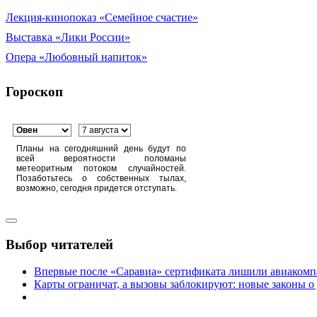
Лекция-кинопоказ «Семейное счастие»
Выставка «Лики России»
Опера «Любовный напиток»
Гороскоп
Планы на сегодняшний день будут по
всей вероятности поломаны
метеоритным потоком случайностей.
Позаботьтесь о собственных тылах,
возможно, сегодня придется отступать.
Выбор читателей
Впервые после «Саравиа» сертификата лишили авиакомпа
Карты ограничат, а вызовы заблокируют: новые законы о