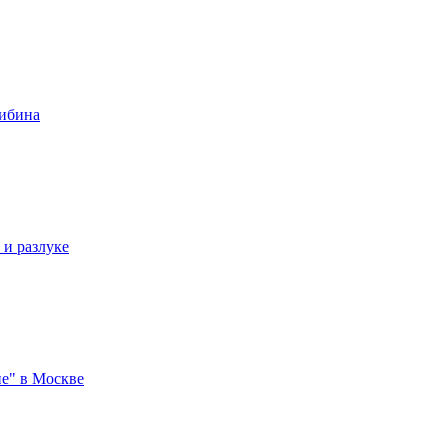
либина
 и разлуке
е" в Москве