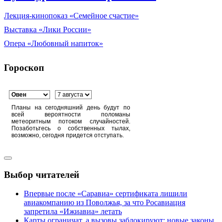
Лекция-кинопоказ «Семейное счастие»
Выставка «Лики России»
Опера «Любовный напиток»
Гороскоп
Планы на сегодняшний день будут по
всей вероятности поломаны
метеоритным потоком случайностей.
Позаботьтесь о собственных тылах,
возможно, сегодня придется отступать.
Выбор читателей
Впервые после «Саравиа» сертификата лишили
авиакомпанию из Поволжья, за что Росавиация
запретила «Ижиавиа» летать
Карты ограничат, а вызовы заблокируют: новые законы