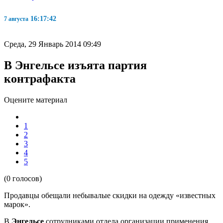
16:17:43
7 августа
Среда, 29 Январь 2014 09:49
В Энгельсе изъята партия
контрафакта
Оцените материал
1
2
3
4
5
(0 голосов)
Продавцы обещали небывалые скидки на одежду «известных
марок».
В
Энгельсе
сотрудниками отдела организации применения