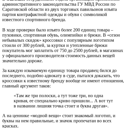
административного законодательства ГУ МВД России по
Саратовской области из двух торговых павильонов изъята
партия контрафактной одежды и обуви с символикой
известного спортивного бренда.
В ходе проверки было изъято более 200 единиц товара –
пуховики, спортивная обувь, олимпийки и брюки. В «сезон
небывалых скидок» кроссовки с популярным логотипом
стоили от 300 рублей, за куртки и утепленные брюки
покупатель мог заплатить от 750 до 2500 рублей, в магазинах
у официального производителя стоимость данных вещей
значительно дороже.
За каждую изымаемую единицу товара продавец бился до
последнего, подобно адвокату в суде, пытался доказать, что
кроссовки к известному бренду вообще не имеют отношения,
главный аргумент таков:
«Там же три полоски, а тут тоже три, но одна
кривая, ее специально криво пришили... А вот тут
в названии лишняя точка стоит и буква другая».
А на ценнике «модной вещи» стоит знакомый логотип, и
буквы на нем правильные, и значок пропечатан во всех
красках.