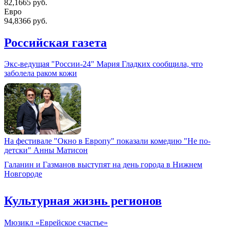
82,1665 руб.
Евро
94,8366 руб.
Российская газета
Экс-ведущая "России-24" Мария Гладких сообщила, что
заболела раком кожи
На фестивале "Окно в Европу" показали комедию "Не по-
детски" Анны Матисон
Галанин и Газманов выступят на день города в Нижнем
Новгороде
Культурная жизнь регионов
Мюзикл «Еврейское счастье»