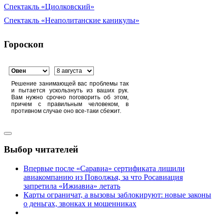
Спектакль «Циолковский»
Спектакль «Неаполитанские каникулы»
Гороскоп
Решение занимающей вас проблемы так
и пытается ускользнуть из ваших рук.
Вам нужно срочно поговорить об этом,
причем с правильным человеком, в
противном случае оно все-таки сбежит.
Выбор читателей
Впервые после «Саравиа» сертификата лишили
авиакомпанию из Поволжья, за что Росавиация
запретила «Ижиавиа» летать
Карты ограничат, а вызовы заблокируют: новые законы
о деньгах, звонках и мошенниках