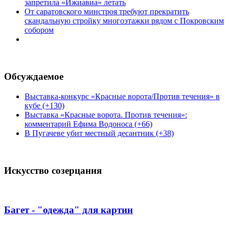
запретила «Ижиавиа» летать
От саратовского минстроя требуют прекратить
скандальную стройку многоэтажки рядом с Покровским
собором
Обсуждаемое
Выставка-конкурс «Красные ворота/Против течения» в
кубе (+130)
Выставка «Красные ворота. Против течения»:
комментарий Ефима Водоноса (+66)
В Пугачеве убит местный десантник (+38)
Искусство созерцания
Багет - "одежда" для картин