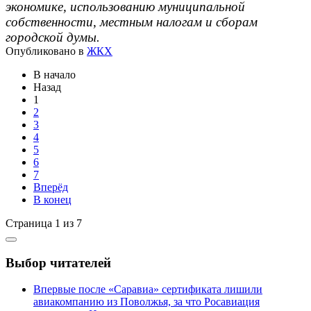
экономике, использованию муниципальной
собственности, местным налогам и сборам
городской думы.
Опубликовано в
ЖКХ
В начало
Назад
1
2
3
4
5
6
7
Вперёд
В конец
Страница 1 из 7
Выбор читателей
Впервые после «Саравиа» сертификата лишили
авиакомпанию из Поволжья, за что Росавиация