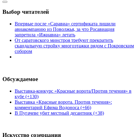
Выбор читателей
Впервые после «Саравиа» сертификата лишили
авиакомпанию из Поволжья, за что Росавиация
запретила «Ижиавиа» летать
От саратовского минстроя требуют прекратить
скандальную стройку многоэтажки рядом с Покровским
собором
Обсуждаемое
Выставка-конкурс «Красные ворота/Против течения» в
кубе (+130)
Выставка «Красные ворота. Против течения»:
комментарий Ефима Водоноса (+66)
В Пугачеве убит местный десантник (+38)
Искусство созерцания