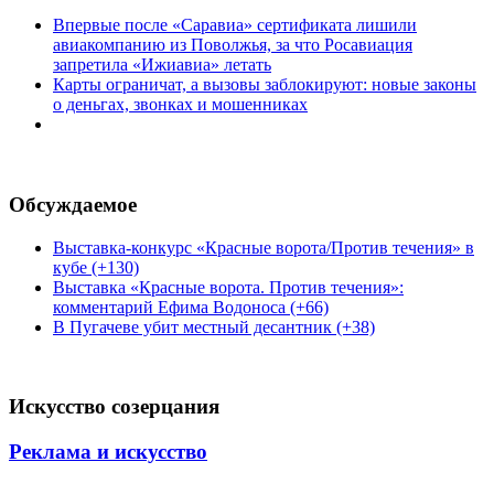
Впервые после «Саравиа» сертификата лишили
авиакомпанию из Поволжья, за что Росавиация
запретила «Ижиавиа» летать
Карты ограничат, а вызовы заблокируют: новые законы
о деньгах, звонках и мошенниках
Обсуждаемое
Выставка-конкурс «Красные ворота/Против течения» в
кубе (+130)
Выставка «Красные ворота. Против течения»:
комментарий Ефима Водоноса (+66)
В Пугачеве убит местный десантник (+38)
Искусство созерцания
Реклама и искусство