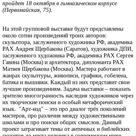
пройдет 18 октября в гимназическом корпусе
(Первомайская, 75).
На этой групповой выставке будут представлены
около сотни произведений троих авторов:
скульптора, заслуженного художника РФ, академика
РАХ Андрея Щербакова (Саратов), художника ДПИ,
заслуженного художника РФ, академика РАХ Сергея
Гавина (Москва) и архитектора, дипломанта РАХ
Матвея Щербакова (Москва). Мастера работают в
жанрах скульптуры, живописи, графики, гобелена,
батика и вышивки. Каждый из них представит свои
лучшие произведениям. Задача выставки – показать
зрителю многогранность наследия художников через
их творческие поиски и особый метафорический
язык. "Арт-код" – это про диалог трёх поколений
мастеров, про различия между художественными
школами и про поиски общих смыслов. Данный
проект затрагивает темы от античных и библейских
сюжетов до места человека в современном мире.