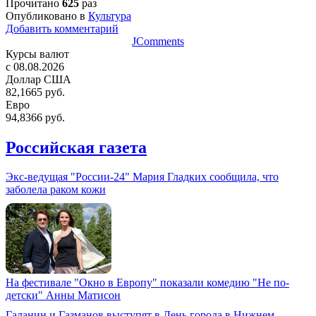
Прочитано
625
раз
Опубликовано в
Культура
Добавить комментарий
JComments
Курсы валют
c 08.08.2026
Доллар США
82,1665 руб.
Евро
94,8366 руб.
Российская газета
Экс-ведущая "России-24" Мария Гладких сообщила, что
заболела раком кожи
На фестивале "Окно в Европу" показали комедию "Не по-
детски" Анны Матисон
Галанин и Газманов выступят в День города в Нижнем