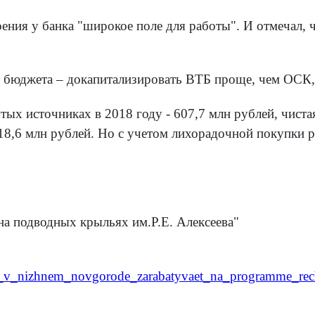
оения у банка "широкое поле для работы". И отмечал, 
 бюджета – докапитализировать ВТБ проще, чем ОСК,
ых источниках в 2018 году - 607,7 млн рублей, чиста
 18,6 млн рублей. Но с учетом лихорадочной покупки р
на подводных крыльях им.Р.Е. Алексеева"
to_v_nizhnem_novgorode_zarabatyvaet_na_programme_re