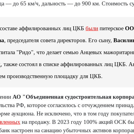
да — до 65 км/ч, дальность — до 900 км. Стоимость с
 составе аффилированных лиц ЦКБ
были
питерское
ОО
ва
, председателя совета директоров. Его сыну,
Васили
питала "Ридо", что делает семью Анцевых мажоритарн
, также состоял в списке аффилированных лиц ЦКБ. Ан
ем производственную площадку для ЦКБ.
рении
АО "Объединенная судостроительная корпор
ельства РФ, которое согласилось с отчуждением при
орме аукциона. Не исключено, что в том году покупате
авленных
на продажу. В 2023 году 100% акций ОСК бы
 банк настроен на санацию убыточных активов корпор