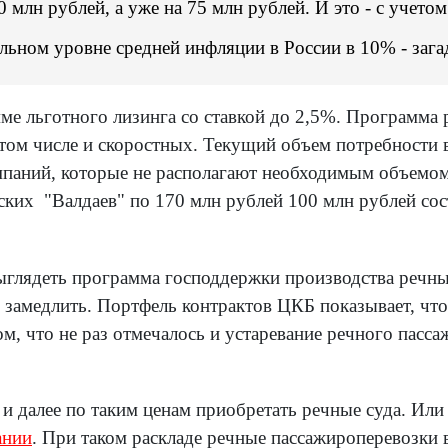
 млн рублей, а уже на 75 млн рублей. И это - с учето
альном уровне средней инфляции в России в 10% - зага
е льготного лизинга со ставкой до 2,5%. Программа р
 том числе и скоростных. Текущий объем потребности 
паний, которые не располагают необходимым объемом
ких "Валдаев" по 170 млн рублей 100 млн рублей сост
выглядеть программа господдержки производства речн
зно замедлить. Портфель контрактов ЦКБ показывает, ч
м, что не раз отмечалось и устаревание речного пасса
 и далее по таким ценам приобретать речные суда. Или 
ании
. При таком раскладе речные пассажироперевозки