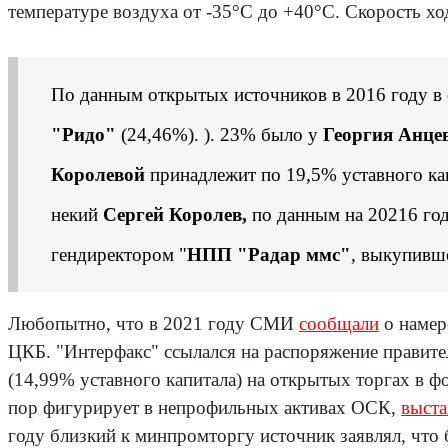
температуре воздуха от -35°C до +40°C. Скорость хо
По данным открытых источников в 2016 году в
"Ридо"
(24,46%). ). 23% было у
Георгия Анце
Королевой
принадлежит по 19,5% уставного ка
некий
Сергей Королев,
по данным на 20216 год
гендиректором "
НПП "Радар ммс"
, выкупивш
Любопытно, что в 2021 году СМИ
сообщали
о наме
ЦКБ. "Интерфакс" ссылался на распоряжение правит
(14,99% уставного капитала) на открытых торгах в ф
пор фигурирует в непрофильных активах ОСК,
выст
году близкий к минпромторгу источник заявлял, что