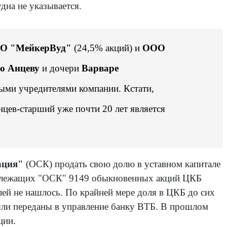
удна не указывается.
О "МейкерВуд"
(24,5% акций) и
ООО
ю Анцеву
и дочери
Варваре
ыми учредителями компании. Кстати,
цев-старший уже почти 20 лет является
ация"
(ОСК) продать свою долю в уставном капитале
надлежащих "ОСК" 9149 обыкновенных акций ЦКБ
лей не нашлось. По крайней мере доля в ЦКБ до сих
ли переданы в управление банку ВТБ. В прошлом
ации.