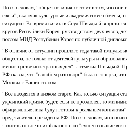
По его словам, "общая позиция состоит в том, что они
связи", включая культурные и академические обмены, н
ситуацию. Во время визита в Сеул Швыдкой встретился
кругов Республики Корея, руководством двух вузов, д
послом МИД Республики Корея по публичной диплома
"В отличие от ситуации прошлого года такой импульс и
общества, не только от деятелей культуры и образовани
министерстве иностранных дел", - отметил Швыдкой. 
РФ сказал, что "в любом разговоре" была оговорка, чт
Москвы с Вашингтоном.
"Все находятся в низком старте. Как только ситуация ст
украинский кризис будет, если не преодолен, то миними
официальные лица будут готовы к реальным контактам",
представитель президента РФ. По его словам, интенсивн
зависеть от внешних факторов, но "существование вект