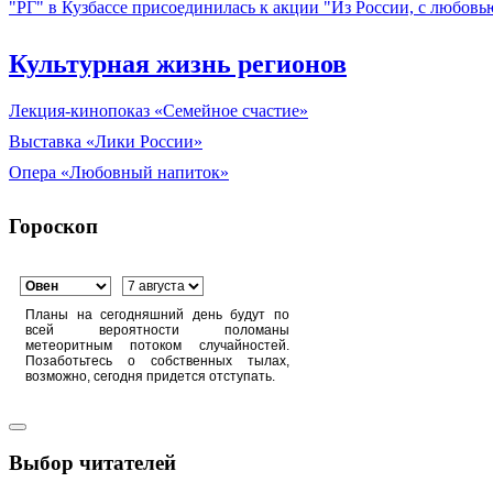
"РГ" в Кузбассе присоединилась к акции "Из России, с любовь
Культурная жизнь регионов
Лекция-кинопоказ «Семейное счастие»
Выставка «Лики России»
Опера «Любовный напиток»
Гороскоп
Планы на сегодняшний день будут по
всей вероятности поломаны
метеоритным потоком случайностей.
Позаботьтесь о собственных тылах,
возможно, сегодня придется отступать.
Выбор читателей