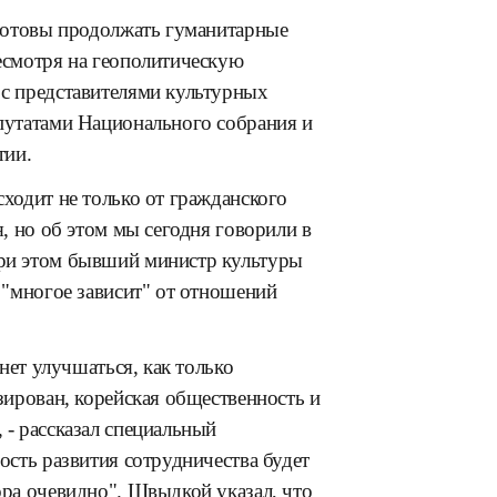
 готовы продолжать гуманитарные
есмотря на геополитическую
 с представителями культурных
епутатами Национального собрания и
тии.
сходит не только от гражданского
я, но об этом мы сегодня говорили в
При этом бывший министр культуры
о "многое зависит" от отношений
анет улучшаться, как только
зирован, корейская общественность и
 - рассказал специальный
ость развития сотрудничества будет
ора очевидно". Швыдкой указал, что