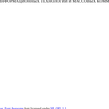
И, ИНФОРМАЦИОННЫХ ТЕХНОЛОГИЙ И МАССОВЫХ КОМ
se.
Font Awesome
font licensed under
SIL OFL 1.1
.