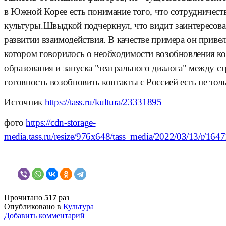
в Южной Корее есть понимание того, что сотрудничество
культуры.
Швыдкой подчеркнул, что видит заинтересов
развитии взаимодействия. В качестве примера он привел
котором говорилось о необходимости возобновления кон
образования и запуска "театрального диалога" между ст
готовность возобновить контакты с Россией есть не тол
Источник
https://tass.ru/kultura/23331895
фото
https://cdn-storage-
media.tass.ru/resize/976x648/tass_media/2022/03/13/r/1
Прочитано
517
раз
Опубликовано в
Культура
Добавить комментарий