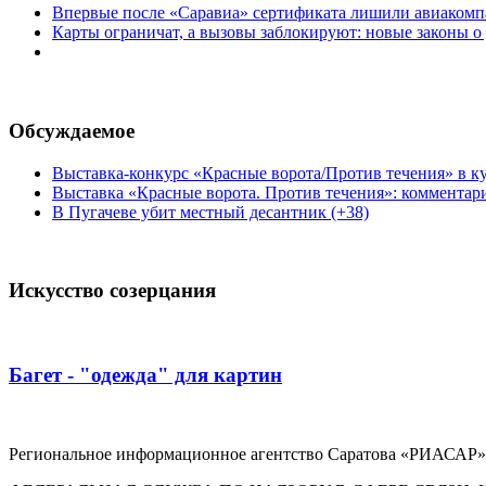
Впервые после «Саравиа» сертификата лишили авиакомпа
Карты ограничат, а вызовы заблокируют: новые законы о
Обсуждаемое
Выставка-конкурс «Красные ворота/Против течения» в ку
Выставка «Красные ворота. Против течения»: комментар
В Пугачеве убит местный десантник (+38)
Искусство созерцания
Багет - "одежда" для картин
Региональное информационное агентство Саратова «РИАСАР».