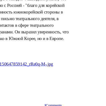
 с Россией - "благо для корейской
анность южнокорейской стороны в
 письмо театрального деятеля, в
тактов в сфере театрального
ранами. Он выразил уверенность, что
ько в Южной Корее, но и в Европе.
647150647859142_rRe0q-M-.jpg
JComments