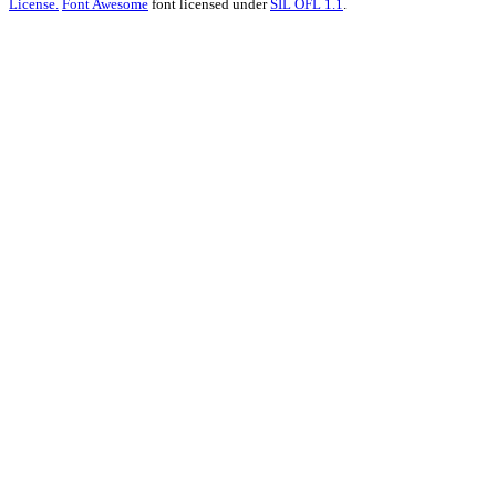
License.
Font Awesome
font licensed under
SIL OFL 1.1
.