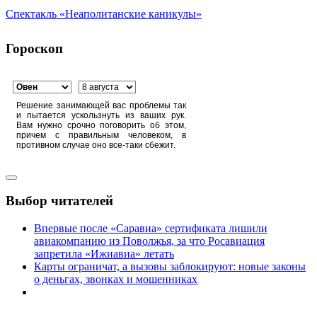
Спектакль «Неаполитанские каникулы»
Гороскоп
Решение занимающей вас проблемы так
и пытается ускользнуть из ваших рук.
Вам нужно срочно поговорить об этом,
причем с правильным человеком, в
противном случае оно все-таки сбежит.
Выбор читателей
Впервые после «Саравиа» сертификата лишили
авиакомпанию из Поволжья, за что Росавиация
запретила «Ижиавиа» летать
Карты ограничат, а вызовы заблокируют: новые законы
о деньгах, звонках и мошенниках