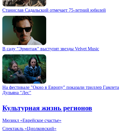
Станислав Садальский отмечает 75-летний юбилей
В саду "Эрмитаж" выступят звезды Velvet Music
На фестивале "Окно в Европу" показали триллер Гамлета
Дульяна "Лес"
Культурная жизнь регионов
Мюзикл «Еврейское счастье»
Спектакль «Циолковский»