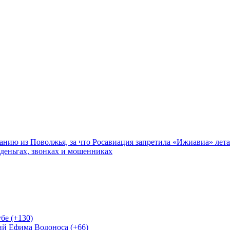
нию из Поволжья, за что Росавиация запретила «Ижиавиа» лета
 деньгах, звонках и мошенниках
бе (+130)
ий Ефима Водоноса (+66)