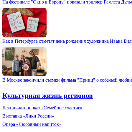
На фестивале "Окно в Европу" показали триллер Гамлета Дуль
Как в Петербурге отметят день рождения художника Ивана Би
В Москве закончили съемки фильма "Принц" о собачьей любви
Культурная жизнь регионов
Лекция-кинопоказ «Семейное счастие»
Выставка «Лики России»
Опера «Любовный напиток»