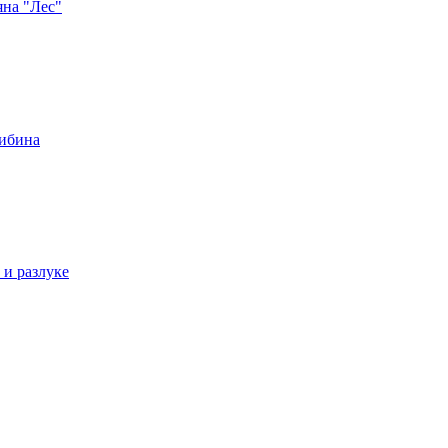
яна "Лес"
либина
 и разлуке