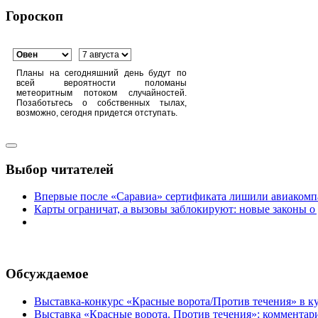
Гороскоп
Планы на сегодняшний день будут по
всей вероятности поломаны
метеоритным потоком случайностей.
Позаботьтесь о собственных тылах,
возможно, сегодня придется отступать.
Выбор читателей
Впервые после «Саравиа» сертификата лишили авиакомпа
Карты ограничат, а вызовы заблокируют: новые законы о
Обсуждаемое
Выставка-конкурс «Красные ворота/Против течения» в ку
Выставка «Красные ворота. Против течения»: комментар