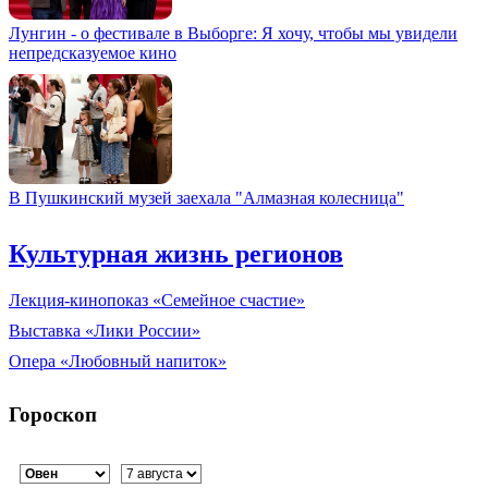
Лунгин - о фестивале в Выборге: Я хочу, чтобы мы увидели
непредсказуемое кино
В Пушкинский музей заехала "Алмазная колесница"
Культурная жизнь регионов
Лекция-кинопоказ «Семейное счастие»
Выставка «Лики России»
Опера «Любовный напиток»
Гороскоп