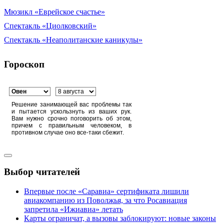
Мюзикл «Еврейское счастье»
Спектакль «Циолковский»
Спектакль «Неаполитанские каникулы»
Гороскоп
Решение занимающей вас проблемы так
и пытается ускользнуть из ваших рук.
Вам нужно срочно поговорить об этом,
причем с правильным человеком, в
противном случае оно все-таки сбежит.
Выбор читателей
Впервые после «Саравиа» сертификата лишили
авиакомпанию из Поволжья, за что Росавиация
запретила «Ижиавиа» летать
Карты ограничат, а вызовы заблокируют: новые законы