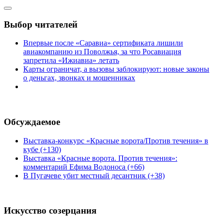
Выбор читателей
Впервые после «Саравиа» сертификата лишили
авиакомпанию из Поволжья, за что Росавиация
запретила «Ижиавиа» летать
Карты ограничат, а вызовы заблокируют: новые законы
о деньгах, звонках и мошенниках
Обсуждаемое
Выставка-конкурс «Красные ворота/Против течения» в
кубе (+130)
Выставка «Красные ворота. Против течения»:
комментарий Ефима Водоноса (+66)
В Пугачеве убит местный десантник (+38)
Искусство созерцания