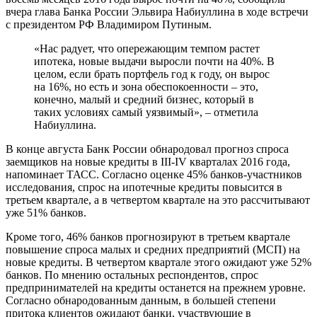
вчера глава Банка России Эльвира Набиуллина в ходе встречи
с президентом РФ Владимиром Путиным.
«Нас радует, что опережающим темпом растет
ипотека, новые выдачи выросли почти на 40%. В
целом, если брать портфель год к году, он вырос
на 16%, но есть и зона обеспокоенности – это,
конечно, малый и средний бизнес, который в
таких условиях самый уязвимый», – отметила
Набиуллина.
В конце августа Банк России обнародовал прогноз спроса
заемщиков на новые кредиты в III-IV кварталах 2016 года,
напоминает ТАСС. Согласно оценке 45% банков-участников
исследования, спрос на ипотечные кредиты повысится в
третьем квартале, а в четвертом квартале на это рассчитывают
уже 51% банков.
Кроме того, 46% банков прогнозируют в третьем квартале
повышение спроса малых и средних предприятий (МСП) на
новые кредиты. В четвертом квартале этого ожидают уже 52%
банков. По мнению остальных респондентов, спрос
предпринимателей на кредиты останется на прежнем уровне.
Согласно обнародованным данным, в большей степени
притока клиентов ожидают банки, участвующие в