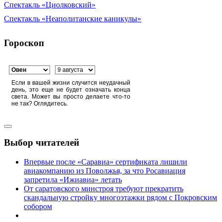
Спектакль «Циолковский»
Спектакль «Неаполитанские каникулы»
Гороскоп
Если в вашей жизни случится неудачный
день, это еще не будет означать конца
света. Может вы просто делаете что-то
не так? Оглядитесь.
Выбор читателей
Впервые после «Саравиа» сертификата лишили
авиакомпанию из Поволжья, за что Росавиация
запретила «Ижиавиа» летать
От саратовского минстроя требуют прекратить
скандальную стройку многоэтажки рядом с Покровским
собором