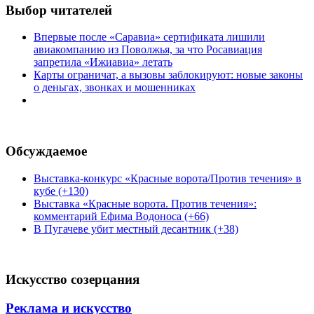
Выбор читателей
Впервые после «Саравиа» сертификата лишили
авиакомпанию из Поволжья, за что Росавиация
запретила «Ижиавиа» летать
Карты ограничат, а вызовы заблокируют: новые законы
о деньгах, звонках и мошенниках
Обсуждаемое
Выставка-конкурс «Красные ворота/Против течения» в
кубе (+130)
Выставка «Красные ворота. Против течения»:
комментарий Ефима Водоноса (+66)
В Пугачеве убит местный десантник (+38)
Искусство созерцания
Реклама и искусство