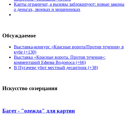
Карты ограничат, а вызовы заблокируют: новые законы
о деньгах, звонках и мошенниках
Обсуждаемое
Выставка-конкурс «Красные ворота/Против течения» в
кубе (+130)
Выставка «Красные ворота. Против течения»:
комментарий Ефима Водоноса (+66)
В Пугачеве убит местный десантник (+38)
Искусство созерцания
Багет - "одежда" для картин