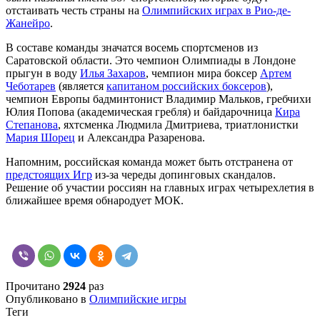
отстаивать честь страны на
Олимпийских играх в Рио-де-
Жанейро
.
В составе команды значатся восемь спортсменов из
Саратовской области. Это чемпион Олимпиады в Лондоне
прыгун в воду
Илья Захаров
, чемпион мира боксер
Артем
Чеботарев
(является
капитаном российских боксеров
),
чемпион Европы бадминтонист Владимир Мальков, гребчихи
Юлия Попова (академическая гребля) и байдарочница
Кира
Степанова
, яхтсменка Людмила Дмитриева, триатлонистки
Мария Шорец
и Александра Разаренова.
Напомним, российская команда может быть отстранена от
предстоящих Игр
из-за череды допинговых скандалов.
Решение об участии россиян на главных играх четырехлетия в
ближайшее время обнародует МОК.
Прочитано
2924
раз
Опубликовано в
Олимпийские игры
Теги