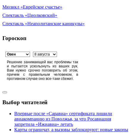
Мюзикл «Еврейское счастье»
Спектакль «Циолковский»
Спектакль «Неаполитанские каникулы»
Гороскоп
Решение занимающей вас проблемы так
и пытается ускользнуть из ваших рук.
Вам нужно срочно поговорить об этом,
причем с правильным человеком, в
противном случае оно все-таки сбежит.
Выбор читателей
Впервые после «Саравиа» сертификата лишили
авиакомпанию из Поволжья, за что Росавиация
запретила «Ижиавиа» летать
Карты ограничат, а вызовы заблокируют: новые законы