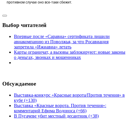
противном случае оно все-таки сбежит.
Выбор читателей
Впервые после «Саравиа» сертификата лишили
авиакомпанию из Поволжья, за что Росавиация
запретила «Ижиавиа» летать
Карты ограничат, а вызовы заблокируют: новые законы
о деньгах, звонках и мошенниках
Обсуждаемое
Выставка-конкурс «Красные ворота/Против течения» в
кубе (+130)
Выставка «Красные ворота. Против течения»:
комментарий Ефима Водоноса (+66)
В Пугачеве убит местный десантник (+38)