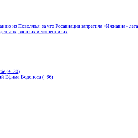
нию из Поволжья, за что Росавиация запретила «Ижиавиа» лета
 деньгах, звонках и мошенниках
бе (+130)
ий Ефима Водоноса (+66)