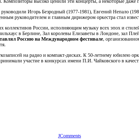
. Композиторы высоко ценили эти концерты, а некоторые даже 
 руководили Игорь Безродный (1977-1981), Евгений Непало (1981
твенным руководителем и главным дирижером оркестра стал изве
ых коллективов России, исполняющим музыку всех эпох и стиле
ильхаус в Берлине, Зал королевы Елизаветы в Лондоне, зал Пле
ставлял Россию на Международном фестивале
, организованно
тя.
козаписей на радио и компакт-дисках. К 50-летнему юбилею орк
ринимали участие в конкурсах имени П.И. Чайковского в качес
JComments