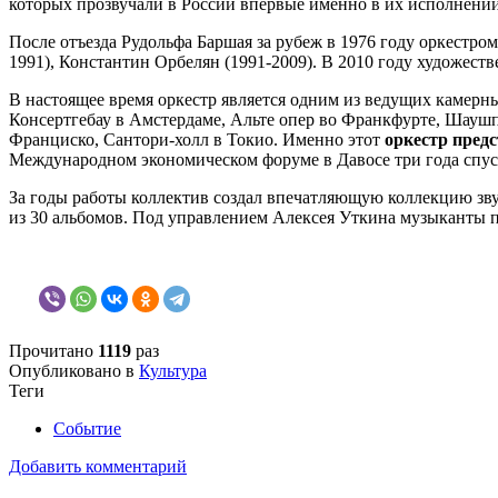
которых прозвучали в России впервые именно в их исполнении
После отъезда Рудольфа Баршая за рубеж в 1976 году оркестром
1991), Константин Орбелян (1991-2009). В 2010 году художес
В настоящее время оркестр является одним из ведущих камерн
Консертгебау в Амстердаме, Альте опер во Франкфурте, Шаушп
Франциско, Сантори-холл в Токио. Именно этот
оркестр пред
Международном экономическом форуме в Давосе три года спус
За годы работы коллектив создал впечатляющую коллекцию зву
из 30 альбомов. Под управлением Алексея Уткина музыканты п
Прочитано
1119
раз
Опубликовано в
Культура
Теги
Событие
Добавить комментарий