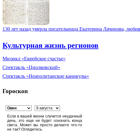
130 лет назад умерла писательница Екатерина Лачинова, люб
Культурная жизнь регионов
Мюзикл «Еврейское счастье»
Спектакль «Циолковский»
Спектакль «Неаполитанские каникулы»
Гороскоп
Если в вашей жизни случится неудачный
день, это еще не будет означать конца
света. Может вы просто делаете что-то
не так? Оглядитесь.