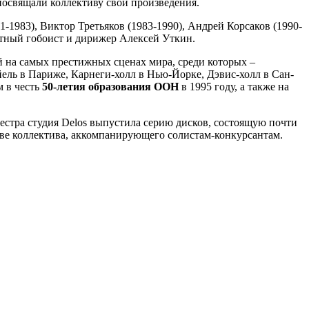
посвящали коллективу свои произведения.
-1983), Виктор Третьяков (1983-1990), Андрей Корсаков (1990-
стный гобоист и дирижер Алексей Уткин.
й на самых престижных сценах мира, среди которых –
йель в Париже, Карнеги-холл в Нью-Йорке, Дэвис-холл в Сан-
м в честь
50-летия образования ООН
в 1995 году, а также на
естра студия Delos выпустила серию дисков, состоящую почти
тве коллектива, аккомпанирующего солистам-конкурсантам.