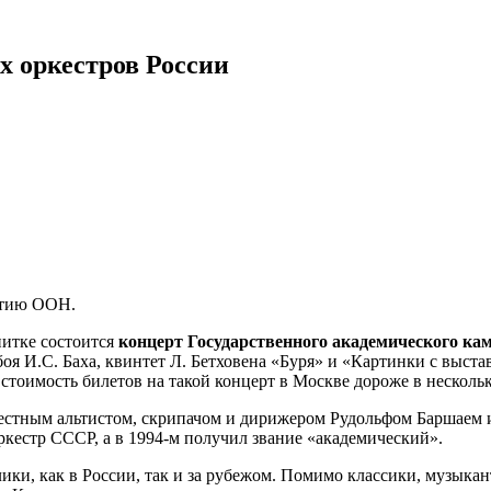
х оркестров России
етию ООН.
нитке состоится
концерт Государственного академического ка
я И.С. Баха, квинтет Л. Бетховена «Буря» и «Картинки с выста
 стоимость билетов на такой концерт в Москве дороже в несколь
вестным альтистом, скрипачом и дирижером Рудольфом Баршаем 
кестр СССР, а в 1994-м получил звание «академический».
лики, как в России, так и за рубежом. Помимо классики, музык