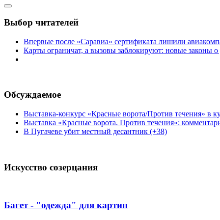
Выбор читателей
Впервые после «Саравиа» сертификата лишили авиакомпа
Карты ограничат, а вызовы заблокируют: новые законы о
Обсуждаемое
Выставка-конкурс «Красные ворота/Против течения» в ку
Выставка «Красные ворота. Против течения»: комментар
В Пугачеве убит местный десантник (+38)
Искусство созерцания
Багет - "одежда" для картин