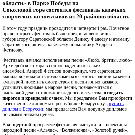
области» в Парке Победы на
Соколовой горе состоялся фестиваль казачьих
творческих коллективов из 20 районов области.
В этом году праздник проводится в четвертый раз. Почетное
право открыть фестиваль было предоставлено вице-
губернатору Саратовской области Денису Фадееву и атаману
Саратовского округа, казачьему полковнику Андрею
Фетисову.
Фестиваль начался исполнением песни «Любо, братцы, любо»
Архиерейского хора в сопровождении казачьих
ансамблей. Андрей Фетисов подчеркнул, что саратовцам
выпала возможность познакомиться с многогранной казачьей
культурой, посетить смотр строя и песни юных казаков,
услышать любимые в народе песни, познакомиться с
выставкой декоративно-прикладного искусства,
отведать
пирогов и кренделей с чаем
. Мы предлагаем Вам приобрести
качественные дипломы в республике Беларусь тут,
купить
диплом в Беоруссии
мы предлагаем Вам покупку дипломов
по самым низким ценам.
В концертной программе фестиваля выступили коллективы
народной песни «Альянс», «Волжаночка», «Золотой ручей»,