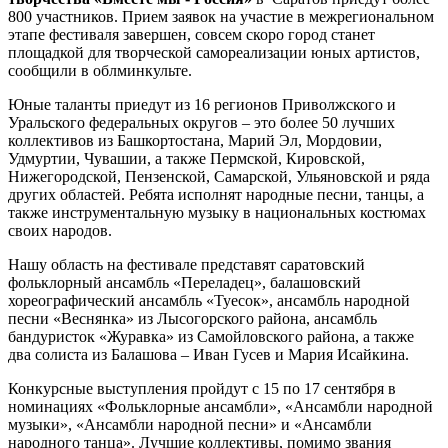
800 участников. Прием заявок на участие в межрегиональном
этапе фестиваля завершен, совсем скоро город станет
площадкой для творческой самореализации юных артистов,
сообщили в облминкульте.
Юные таланты приедут из 16 регионов Приволжского и
Уральского федеральных округов – это более 50 лучших
коллективов из Башкортостана, Марий Эл, Мордовии,
Удмуртии, Чувашии, а также Пермской, Кировской,
Нижегородской, Пензенской, Самарской, Ульяновской и ряда
других областей. Ребята исполнят народные песни, танцы, а
также инструментальную музыку в национальных костюмах
своих народов.
Нашу область на фестивале представят саратовский
фольклорный ансамбль «Переладец», балашовский
хореографический ансамбль «Туесок», ансамбль народной
песни «Веснянка» из Лысогорского района, ансамбль
бандуристок «Журавка» из Самойловского района, а также
два солиста из Балашова – Иван Гусев и Мария Исайкина.
Конкурсные выступления пройдут с 15 по 17 сентября в
номинациях «Фольклорные ансамбли», «Ансамбли народной
музыки», «Ансамбли народной песни» и «Ансамбли
народного танца». Лучшие коллективы, помимо звания