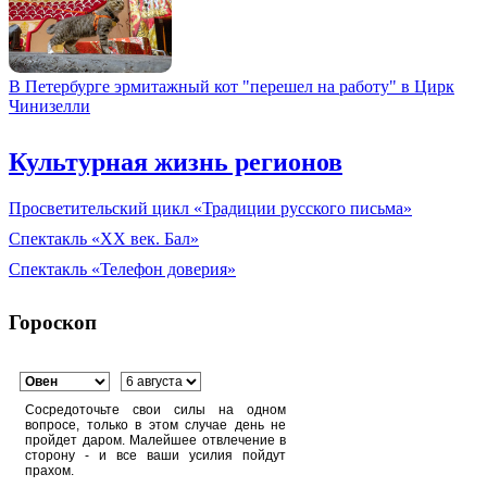
В Петербурге эрмитажный кот "перешел на работу" в Цирк
Чинизелли
Культурная жизнь регионов
Просветительский цикл «Традиции русского письма»
Спектакль «XX век. Бал»
Спектакль «Телефон доверия»
Гороскоп
Сосредоточьте свои силы на одном
вопросе, только в этом случае день не
пройдет даром. Малейшее отвлечение в
сторону - и все ваши усилия пойдут
прахом.