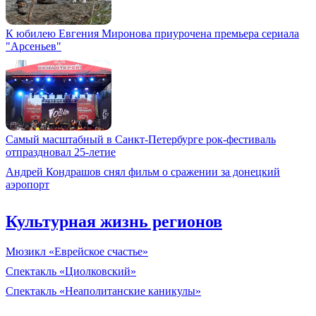
К юбилею Евгения Миронова приурочена премьера сериала
"Арсеньев"
Самый масштабный в Санкт-Петербурге рок-фестиваль
отпраздновал 25-летие
Андрей Кондрашов снял фильм о сражении за донецкий
аэропорт
Культурная жизнь регионов
Мюзикл «Еврейское счастье»
Спектакль «Циолковский»
Спектакль «Неаполитанские каникулы»