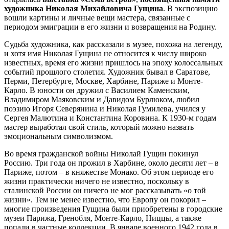
художника Николая Михайловича
Гущина
. В экспозицию
вошли картины и личные вещи мастера, связанные с
периодом эмиграции в его жизни и возвращения на Родину.
Судьба художника, как рассказали в музее, похожа на легенду,
и хотя имя Николая Гущина не относится к числу широко
известных, время его жизни пришлось на эпоху колоссальных
событий прошлого столетия. Художник бывал в Саратове,
Перми, Петербурге, Москве, Харбине, Париже и Монте-
Карло. В юности он дружил с Василием Каменским,
Владимиром Маяковским и Давидом Бурлюком, любил
поэзию Игоря Северянина и Николая Гумилева, учился у
Сергея Малютина и Константина Коровина. К 1930-м годам
мастер выработал свой стиль, который можно назвать
эмоциональным символизмом.
Во время гражданской войны Николай Гущин покинул
Россию. Три года он прожил в Харбине, около десяти лет – в
Париже, потом – в княжестве Монако. Об этом периоде его
жизни практически ничего не известно, поскольку в
сталинской России он ничего не мог рассказывать «о той
жизни». Тем не менее известно, что Европу он покорил –
многие произведения Гущина были приобретены в городские
музеи Парижа, Гренобля, Монте-Карло, Ниццы, а также
попали в частные коллекции. В январе военного 1942 года в