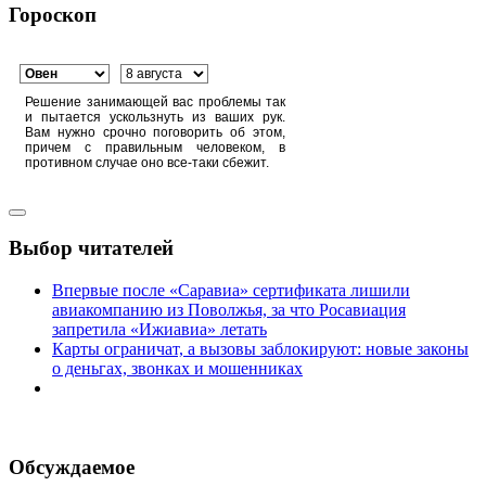
Гороскоп
Решение занимающей вас проблемы так
и пытается ускользнуть из ваших рук.
Вам нужно срочно поговорить об этом,
причем с правильным человеком, в
противном случае оно все-таки сбежит.
Выбор читателей
Впервые после «Саравиа» сертификата лишили
авиакомпанию из Поволжья, за что Росавиация
запретила «Ижиавиа» летать
Карты ограничат, а вызовы заблокируют: новые законы
о деньгах, звонках и мошенниках
Обсуждаемое