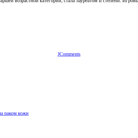
аршей возрастной категории, стала лауреатом II степени. Игров
JComments
ла раком кожи