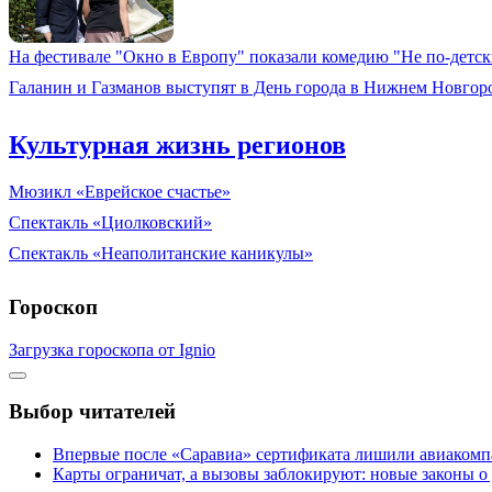
На фестивале "Окно в Европу" показали комедию "Не по-дет
Галанин и Газманов выступят в День города в Нижнем Новгор
Культурная жизнь регионов
Мюзикл «Еврейское счастье»
Спектакль «Циолковский»
Спектакль «Неаполитанские каникулы»
Гороскоп
Загрузка гороскопа от Ignio
Выбор читателей
Впервые после «Саравиа» сертификата лишили авиакомпа
Карты ограничат, а вызовы заблокируют: новые законы о