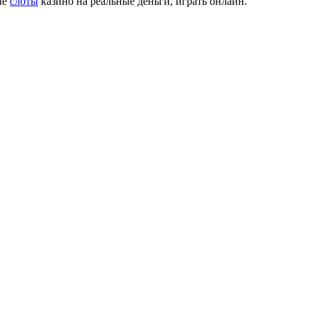
ые
слоты
казино на реальные деньги, играть онлайн.