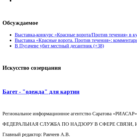
Обсуждаемое
Выставка-конкурс «Красные ворота/Против течения» в ку
Выставка «Красные ворота. Против течения»: комментар
В Пугачеве убит местный десантник (+38)
Искусство созерцания
Багет - "одежда" для картин
Региональное информационное агентство Саратова «РИАСАР».
ФЕДЕРАЛЬНАЯ СЛУЖБА ПО НАДЗОРУ В СФЕРЕ СВЯЗ
Главный редактор: Ракчеев А.В.