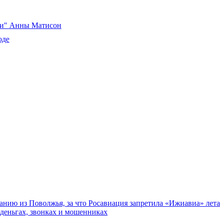
ски" Анны Матисон
оде
нию из Поволжья, за что Росавиация запретила «Ижиавиа» лета
 деньгах, звонках и мошенниках