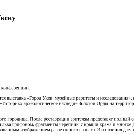
Укеку
й конференции.
ся выставка «Город Укек: музейные раритеты и исследования»,
«Историко-археологическое наследие Золотой Орды на территор
ого городища. После реставрации зрителям представят полный 
я льва грифоном, фрагменты черепицы с крыши храма и многое д
зованным изображением разрезанного граната. Экспозиция дает