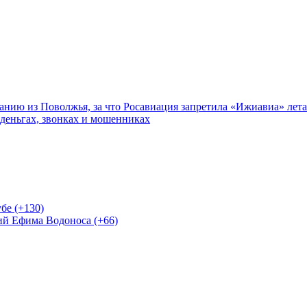
нию из Поволжья, за что Росавиация запретила «Ижиавиа» лета
 деньгах, звонках и мошенниках
бе (+130)
ий Ефима Водоноса (+66)