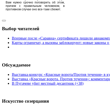
Вам нужно срочно поговорить об этом,
причем с правильным человеком, в
противном случае оно все-таки сбежит.
Выбор читателей
Впервые после «Саравиа» сертификата лишили авиакомпа
Карты ограничат, а вызовы заблокируют: новые законы о
Обсуждаемое
Выставка-конкурс «Красные ворота/Против течения» в ку
Выставка «Красные ворота. Против течения»: комментар
В Пугачеве убит местный десантник (+38)
Искусство созерцания