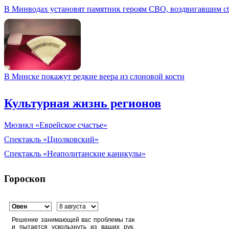
В Минводах установят памятник героям СВО, воздвигавшим с
В Минске покажут редкие веера из слоновой кости
Культурная жизнь регионов
Мюзикл «Еврейское счастье»
Спектакль «Циолковский»
Спектакль «Неаполитанские каникулы»
Гороскоп
Решение занимающей вас проблемы так
и пытается ускользнуть из ваших рук.