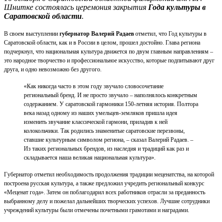
Шнитке состоялась церемония закрытия
Года культуры в
Саратовской области
.
В своем выступлении
губернатор Валерий Радаев
отметил, что Год культуры в
Саратовской области, как и в России в целом, прошел достойно. Глава региона
подчеркнул, что национальная культура движется по двум главным направлениям –
это народное творчество и профессиональное искусство, которые подпитывают друг
друга, и одно невозможно без другого.
«Как никогда часто в этом году звучало словосочетание
региональный бренд. И не просто звучало – наполнялось конкретным
содержанием. У саратовской гармоники 150-летняя история. Полтора
века назад одному из наших умельцев-земляков пришла идея
изменить звучание классической гармони, приладив к ней
колокольчики. Так родились знаменитые саратовские перезвоны,
ставшие культурным символом региона, – сказал Валерий Радаев. –
Из таких региональных брендов, из наследия и традиций как раз и
складывается наша великая национальная культура».
Губернатор отметил необходимость продолжения традиции меценатства, на которой
построена русская культура, а также предложил учредить региональный конкурс
«Меценат года». Затем он
поблагодарил всех работников отрасли за преданность
выбранному делу и пожелал дальнейших творческих успехов. Лучшие сотрудники
учреждений культуры были отмечены почетными грамотами и наградами.