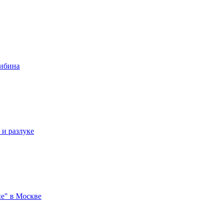
либина
 и разлуке
е" в Москве