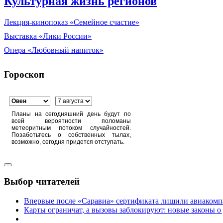
Культурная жизнь регионов
Лекция-кинопоказ «Семейное счастие»
Выставка «Лики России»
Опера «Любовный напиток»
Гороскоп
Планы на сегодняшний день будут по
всей вероятности поломаны
метеоритным потоком случайностей.
Позаботьтесь о собственных тылах,
возможно, сегодня придется отступать.
Выбор читателей
Впервые после «Саравиа» сертификата лишили авиакомпа
Карты ограничат, а вызовы заблокируют: новые законы о