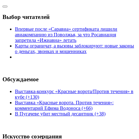
Выбор читателей
Впервые после «Саравиа» сертификата лишили
авиакомпанию из Поволжья, за что Росавиация
запретила «Ижиавиа» летать
Карты ограничат, а вызовы заблокируют: новые законы
о деньгах, звонках и мошенниках
Обсуждаемое
Выставка-конкурс «Красные ворота/Против течения» в
кубе (+130)
Выставка «Красные ворота. Против течения»:
комментарий Ефима Водоноса (+66)
В Пугачеве убит местный десантник (+38)
Искусство созерцания