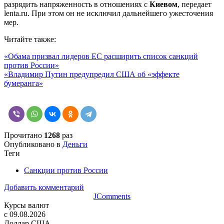
разрядить напряженность в отношениях с
Киевом
, передает
lenta.ru. При этом он не исключил дальнейшего ужесточения
мер.
Читайте также:
«Обама призвал лидеров ЕС расширить список санкций
против России»
«Владимир Путин предупредил США об «эффекте
бумеранга»
Прочитано
1268
раз
Опубликовано в
Деньги
Теги
Санкции против России
Добавить комментарий
JComments
Курсы валют
c 09.08.2026
Доллар США