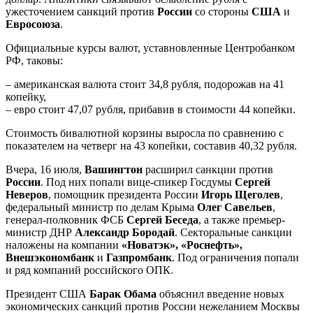
ужесточением санкций против
России
со стороны
США
и
Евросоюза
.
Официальные курсы валют, уставновленные Центробанком
РФ, таковы:
– американская валюта стоит 34,8 рубля, подорожав на 41
копейку,
– евро стоит 47,07 рубля, прибавив в стоимости 44 копейки.
Стоимость бивалютной корзины выросла по сравнению с
показателем на четверг на 43 копейки, составив 40,32 рубля.
Вчера, 16 июля,
Вашингтон
расширил санкции против
России
. Под них попали вице-спикер Госдумы
Сергей
Неверов
, помощник президента России
Игорь Щеголев
,
федеральный министр по делам Крыма
Олег Савельев
,
генерал-полковник ФСБ
Сергей Беседа
, а также премьер-
министр ДНР
Александр Бородай
. Секторальные санкции
наложены на компании
«Новатэк», «Роснефть»,
Внешэкономбанк
и
Газпромбанк
. Под ограничения попали
и ряд компаний российского ОПК.
Президент США
Барак Обама
объяснил введение новых
экономических санкций против России нежеланием Москвы