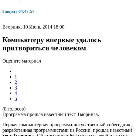
04:47:58
9 августа
Вторник, 10 Июнь 2014 18:00
Компьютеру впервые удалось
притвориться человеком
Оцените материал
1
2
3
4
5
(0 голосов)
Программа прошла известный тест Тьюринга.
Первая компьютерная программа-искусственный собеседник,
разработанная программистами из России, прошла известный
тест Тьюринга
. Об этом пишет
lenta.ru
со ссылкой на
газету