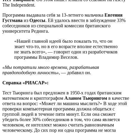
The Independent.
Программа выдавала себя за 13-летнего мальчика
Евгения
Густмана
из
Одессы
. Ей удалось ввести в заблуждение 33%
собеседников из специальной комиссии британского
университета Рединга.
«Нашей главной идеей было показать то, что он
знает что-то, но в его возрасте вполне естественно
не знать всего», — говорит один из разработчиков
программы Владимир Веселов.
«Мы потратили много времени, разрабатывая
правдоподобную личность»
, — добавил он.
Справка «РИАСАР»:
Тест Тьюринга был предложен в 1950-х годах британским
математиком и криптографом
Аланом Тьюрингом
в качестве
ответа на вопрос: «Может ли машина мыслить?» В ходе этой
проверки компьютерная программа должна общаться с
группой людей в течение пяти минут. Если она сможет
убедить более 30% собеседников в том, что сама является
человеком, ее интеллект можно считать равнозначным
человеческому. До сих пор ни одна программа не могла