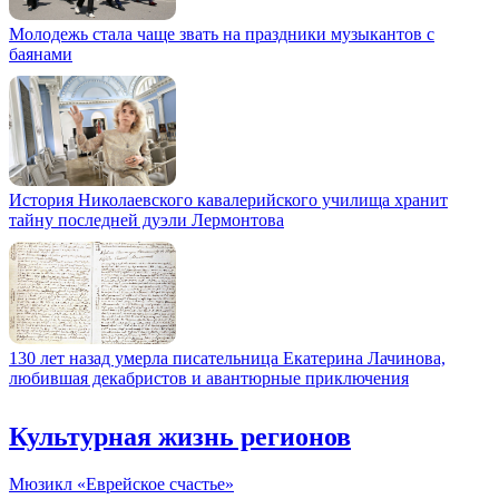
Молодежь стала чаще звать на праздники музыкантов с
баянами
История Николаевского кавалерийского училища хранит
тайну последней дуэли Лермонтова
130 лет назад умерла писательница Екатерина Лачинова,
любившая декабристов и авантюрные приключения
Культурная жизнь регионов
Мюзикл «Еврейское счастье»