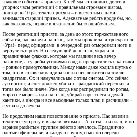
знаковое событие – присяга. К ней мы готовились долго и
упорно: часы репетиций с правильным строевым шагом,
повтор по 10 раз текста присяги – и всем этим с нами
занимался старший призыв. Адекватные ребята вроде бы, но,
как оказалось, первое впечатление было ошибочным...
После репетиций присяги, за день до этого торжественного
события, нас вывели на плац, там мы прокричали троекратное
«Ура!» перед офицерами, в очередной раз отморозили ноги и
вернулись в роту. На следующий день плац украсили
праздничные флажки, которые мы гладили весь вечер
накануне, а сугробы усилиями солдат превратились в кантики
– ровные прямоугольники. Между нами даже ходила шутка о
том, что в голове командира части снег ложится на землю
квадратами. Ох и намучались мы с этим снегом. Это сейчас
аутсорсинг, и снег должен убирать гражданский персонал, а
тогда все было иначе. Уже когда нас распределили по ротам,
мороз не мороз – иди на плац, убирай горы снега и делай
кантики, а иногда и все выходные только плац и расчищали –
с утра и до вечера.
Но продолжим наше повествование о присяге. Нас завели в
техническую роту и выдали автоматы. А затем – на плац, и по
заранее разбитым группам действо началось. Празднично
одетые офицеры вели каждую группу, и мы по очереди