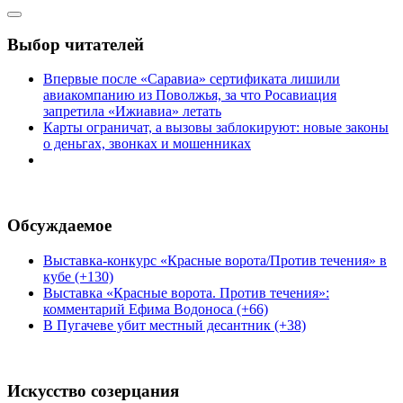
Выбор читателей
Впервые после «Саравиа» сертификата лишили
авиакомпанию из Поволжья, за что Росавиация
запретила «Ижиавиа» летать
Карты ограничат, а вызовы заблокируют: новые законы
о деньгах, звонках и мошенниках
Обсуждаемое
Выставка-конкурс «Красные ворота/Против течения» в
кубе (+130)
Выставка «Красные ворота. Против течения»:
комментарий Ефима Водоноса (+66)
В Пугачеве убит местный десантник (+38)
Искусство созерцания