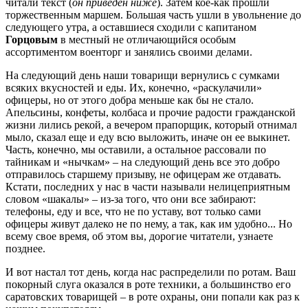
читали текст (
он приведен ниже
). Затем кое-как прошли
торжественным маршем. Большая часть ушли в увольнение до
следующего утра, а оставшиеся сходили с капитаном
Горцовым
в местный не отличающийся особым
ассортиментом военторг и занялись своими делами.
На следующий день наши товарищи вернулись с сумками
всяких вкусностей и еды. Их, конечно, «раскулачили»
офицеры, но от этого добра меньше как бы не стало.
Апельсины, конфеты, колбаса и прочие радости гражданской
жизни лились рекой, а вечером прапорщик, который отнимал
мыло, сказал еще и еду всю выложить, иначе он ее выкинет.
Часть, конечно, мы оставили, а остальное рассовали по
тайникам и «нычкам» – на следующий день все это добро
отправилось старшему призыву, не офицерам же отдавать.
Кстати, последних у нас в части называли нелицеприятным
словом «шакалы» – из-за того, что они все забирают:
телефоны, еду и все, что не по уставу, вот только сами
офицеры живут далеко не по нему, а так, как им удобно... Но
всему свое время, об этом вы, дорогие читатели, узнаете
позднее.
И вот настал тот день, когда нас распределили по ротам. Ваш
покорный слуга оказался в роте техники, а большинство его
саратовских товарищей – в роте охраны, они попали как раз к