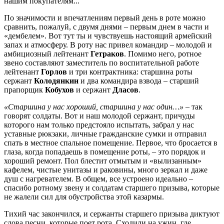
нашим покупателям...
По значимости и впечатлениям первый день в роте можно
сравнить, пожалуй, с двумя днями – первым днем в части и
«дембелем». Вот тут ты и чувствуешь настоящий армейский
запах и атмосферу. В роту нас привел командир – молодой и
амбициозный лейтенант
Гетраков
. Помимо него, ротное
звено составляют заместитель по воспитательной работе
лейтенант
Горлов
и три контрактника: старшина роты
сержант
Колодянкин
и два командира взвода – старший
прапорщик
Кобухов
и сержант
Дласов
.
«Старшина у нас хороший, старшина у нас один…»
– так
говорят солдаты. Вот и наш молодой сержант, причуды
которого нам только предстояло испытать, забрал у нас
уставные рюкзаки, личные гражданские сумки и отправил
спать в местное спальное помещение. Первое, что бросается в
глаза, когда попадаешь в помещение роты, – это порядок и
хороший ремонт. Пол блестит отмытым и «вылизанным»
кафелем, чистые унитазы и раковины, много зеркал и даже
душ с нагревателем. В общем, все устроено идеально –
спасибо ротному звену и солдатам старшего призыва, которые
не жалели сил для обустройства этой казармы.
Тихий час закончился, и сержанты старшего призыва диктуют
слова песни, которые поет рота. Сходили на ужин, где