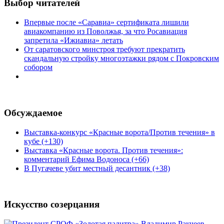
Выбор читателей
Впервые после «Саравиа» сертификата лишили
авиакомпанию из Поволжья, за что Росавиация
запретила «Ижиавиа» летать
От саратовского минстроя требуют прекратить
скандальную стройку многоэтажки рядом с Покровским
собором
Обсуждаемое
Выставка-конкурс «Красные ворота/Против течения» в
кубе (+130)
Выставка «Красные ворота. Против течения»:
комментарий Ефима Водоноса (+66)
В Пугачеве убит местный десантник (+38)
Искусство созерцания