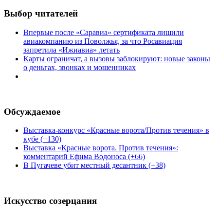
Выбор читателей
Впервые после «Саравиа» сертификата лишили
авиакомпанию из Поволжья, за что Росавиация
запретила «Ижиавиа» летать
Карты ограничат, а вызовы заблокируют: новые законы
о деньгах, звонках и мошенниках
Обсуждаемое
Выставка-конкурс «Красные ворота/Против течения» в
кубе (+130)
Выставка «Красные ворота. Против течения»:
комментарий Ефима Водоноса (+66)
В Пугачеве убит местный десантник (+38)
Искусство созерцания