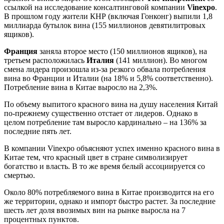
ссылкой на исследование консалтинговой компании
Vinexpo
.
В прошлом году жители КНР (включая Гонконг) выпили 1,8
миллиарда бутылок вина (155 миллионов девятилитровых
ящиков).
Франция
заняла второе место (150 миллионов ящиков), на
третьем расположилась
Италия
(141 миллион). Во многом
смена лидера произошла из-за резкого обвала потребления
вина во Франции и Италии (на 18% и 5,8% соответственно).
Потребление вина в Китае выросло на 2,3%.
По объему выпитого красного вина на душу населения Китай
по-прежнему существенно отстает от лидеров. Однако в
целом потребление там выросло кардинально – на 136% за
последние пять лет.
В компании Vinexpo объясняют успех именно красного вина в
Китае тем, что красный цвет в стране символизирует
богатство и власть. В то же время белый ассоциируется со
смертью.
Около 80% потребляемого вина в Китае производится на его
же территории, однако и импорт быстро растет. За последние
шесть лет доля ввозимых вин на рынке выросла на 7
процентных пунктов.