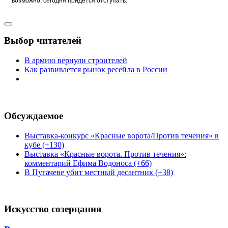
возможно, сегодня придется отступать.
Выбор читателей
В армию вернули строителей
Как развивается рынок ресейла в России
Обсуждаемое
Выставка-конкурс «Красные ворота/Против течения» в
кубе (+130)
Выставка «Красные ворота. Против течения»:
комментарий Ефима Водоноса (+66)
В Пугачеве убит местный десантник (+38)
Искусство созерцания