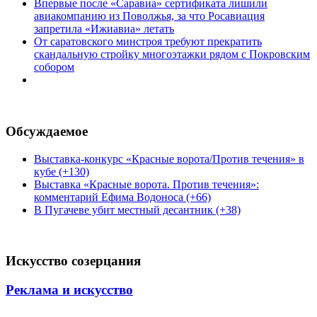
Впервые после «Саравиа» сертификата лишили
авиакомпанию из Поволжья, за что Росавиация
запретила «Ижиавиа» летать
От саратовского минстроя требуют прекратить
скандальную стройку многоэтажки рядом с Покровским
собором
Обсуждаемое
Выставка-конкурс «Красные ворота/Против течения» в
кубе (+130)
Выставка «Красные ворота. Против течения»:
комментарий Ефима Водоноса (+66)
В Пугачеве убит местный десантник (+38)
Искусство созерцания
Реклама и искусство