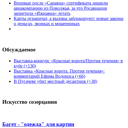
Впервые после «Саравиа» сертификата лишили
авиакомпанию из Поволжья, за что Росавиация
запретила «Ижиавиа» летать
Карты ограничат, а вызовы заблокируют: новые законы
о деньгах, звонках и мошенниках
Обсуждаемое
Выставка-конкурс «Красные ворота/Против течения» в
кубе (+130)
Выставка «Красные ворота. Против течения»:
комментарий Ефима Водоноса (+66)
В Пугачеве убит местный десантник (+38)
Искусство созерцания
Багет - "одежда" для картин