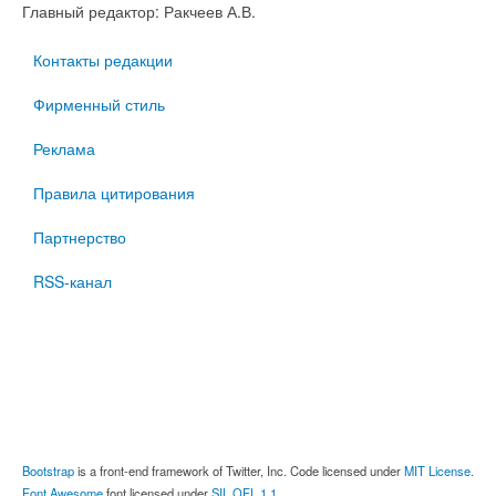
Главный редактор: Ракчеев А.В.
Контакты редакции
Фирменный стиль
Реклама
Правила цитирования
Партнерство
RSS-канал
Bootstrap
is a front-end framework of Twitter, Inc. Code licensed under
MIT License.
Font Awesome
font licensed under
SIL OFL 1.1
.