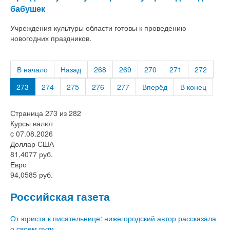
бабушек
Учреждения культуры области готовы к проведению
новогодних праздников.
В начало
Назад
268
269
270
271
272
273
274
275
276
277
Вперёд
В конец
Страница 273 из 282
Курсы валют
c 07.08.2026
Доллар США
81,4077 руб.
Евро
94,0585 руб.
Российская газета
От юриста к писательнице: нижегородский автор рассказала
о своем пути