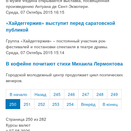
В музее Федина открывается выставка, посвященная
произведению Антуана де Сент-Экзюпери.
Среда, 07 Октябрь 2015 16:15
«Хайдеггержив» выступит перед саратовской
публикой
Группа «Хайдеггержив» – постоянный участник рок-
фестивалей и постановки спектакля в театре драмы.
Среда, 07 Октябрь 2015 15:14
В кофейне почитают стихи Михаила Лермонтова
Городской молодежный центр продолжает цикл поэтических
вечеров.
В начало
Назад
245
246
247
248
249
250
251
252
253
254
Вперёд
В конец
Страница 250 из 282
Курсы валют
c 07.08.2026