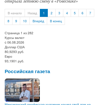
открыла летнюю смену в «Ровеснике»
В начало
Назад
1
2
3
4
5
6
7
8
9
10
Вперёд
В конец
Страница 1 из 282
Курсы валют
c 06.08.2026
Доллар США
80,9293 руб.
Евро
93,1901 руб.
Российская газета
Мексиканский профессор-художник нашел свой дом на