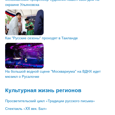
окраине Ульяновска
Как "Русские сезоны" проходят в Таиланде
На большой водной сцене "Москвариума" на ВДНХ идет
мюзикл о Русалочке
Культурная жизнь регионов
Просветительский цикл «Традиции русского письма»
Спектакль «XX век. Бал»