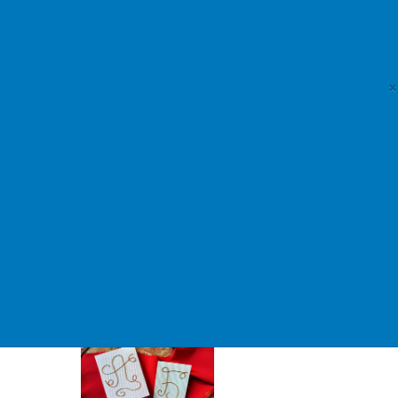
Курсы валют
c 07.08.2026
Доллар США
×
81,4077 руб.
Евро
94,0585 руб.
Российская газета
Региональное информационное
На фестивале "Окно в Европу"
показали триллер Гамлета Дульяна
"Лес"