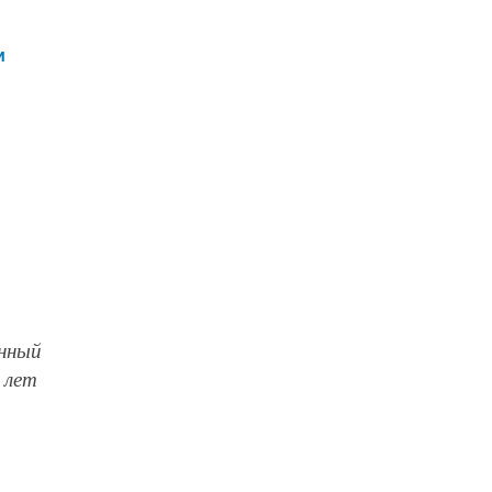
и
енный
 лет