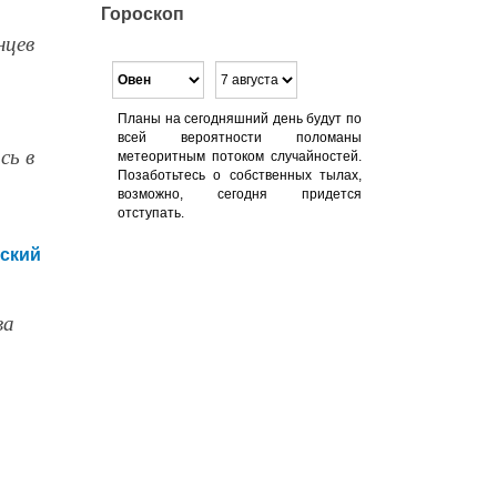
Гороскоп
нцев
Планы на сегодняшний день будут по
всей вероятности поломаны
сь в
метеоритным потоком случайностей.
Позаботьтесь о собственных тылах,
возможно, сегодня придется
отступать.
еский
ва