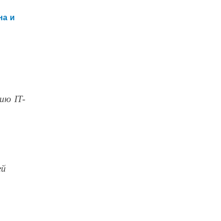
на и
ию IT-
ей