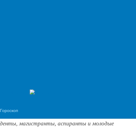
шения
ик «Зеленой Весны-2019»
желающие
ля озеленения города
е предложение
в
соцсети
Гороскоп
астие в Международной научной школе
уденты, магистранты, аспиранты и молодые 