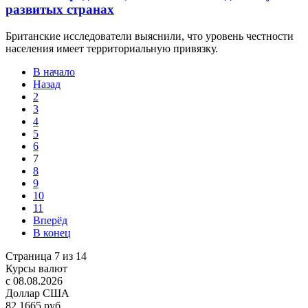
развитых странах
Британские исследователи выяснили, что уровень честности
населения имеет территориальную привязку.
В начало
Назад
2
3
4
5
6
7
8
9
10
11
Вперёд
В конец
Страница 7 из 14
Курсы валют
c 08.08.2026
Доллар США
82,1665 руб.