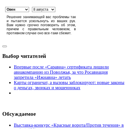
Решение занимающей вас проблемы так
и пытается ускользнуть из ваших рук.
Вам нужно срочно поговорить об этом,
причем с правильным человеком, в
противном случае оно все-таки сбежит.
Выбор читателей
Впервые после «Саравиа» сертификата лишили
авиакомпанию из Поволжья, за что Росавиация
запретила «Ижиавиа» летать
Карты ограничат, а вызовы заблокируют: новые законы
о деньгах, звонках и мошенниках
Обсуждаемое
Выставка-конкурс «Красные ворота/Против течения» в