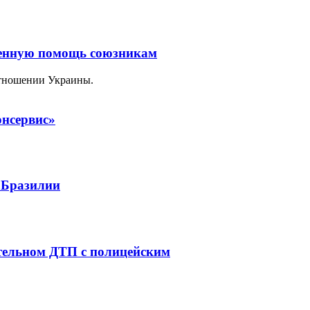
оенную помощь союзникам
отношении Украины.
нсервис»
 Бразилии
тельном ДТП с полицейским