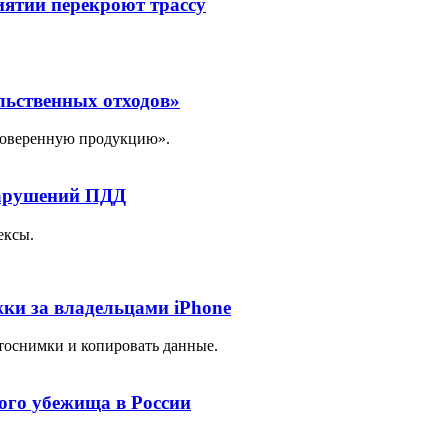
иятий перекроют трассу
льственных отходов»
проверенную продукцию».
нарушений ПДД
ексы.
ки за владельцами iPhone
тоснимки и копировать данные.
ого убежища в России