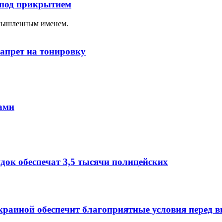
 под прикрытием
ымышленным именем.
апрет на тонировку
ами
док обеспечат 3,5 тысячи полицейских
краиной обеспечит благоприятные условия перед 