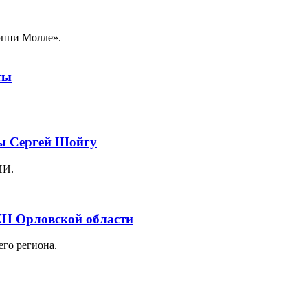
эппи Молле».
ты
ны Сергей Шойгу
ИИ.
Н Орловской области
го региона.